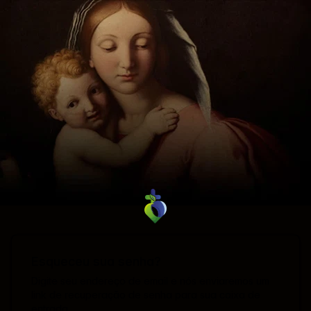
Esqueceu sua senha?
Digite seu endereço de email e nós enviaremos um
link de recuperação de senha para sua caixa de
entrada.